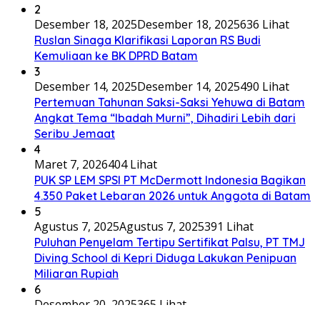
2
Desember 18, 2025
Desember 18, 2025
636 Lihat
Ruslan Sinaga Klarifikasi Laporan RS Budi
Kemuliaan ke BK DPRD Batam
3
Desember 14, 2025
Desember 14, 2025
490 Lihat
Pertemuan Tahunan Saksi-Saksi Yehuwa di Batam
Angkat Tema “Ibadah Murni”, Dihadiri Lebih dari
Seribu Jemaat
4
Maret 7, 2026
404 Lihat
PUK SP LEM SPSI PT McDermott Indonesia Bagikan
4.350 Paket Lebaran 2026 untuk Anggota di Batam
5
Agustus 7, 2025
Agustus 7, 2025
391 Lihat
Puluhan Penyelam Tertipu Sertifikat Palsu, PT TMJ
Diving School di Kepri Diduga Lakukan Penipuan
Miliaran Rupiah
6
Desember 20, 2025
365 Lihat
Pengkot Muaythai Batam Gelar Pelatda 2025,